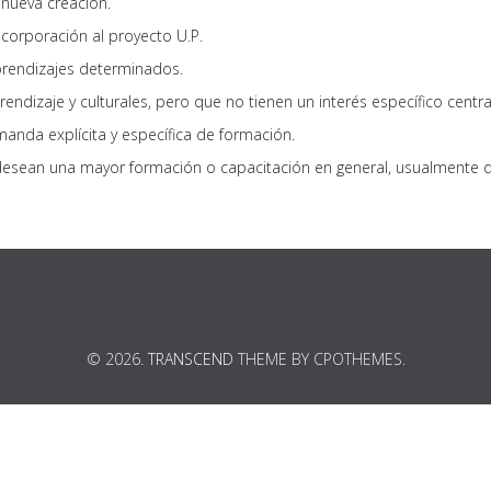
 nueva creación.
ncorporación al proyecto U.P.
prendizajes determinados.
rendizaje y culturales, pero que no tienen un interés específico cen
nda explícita y específica de formación.
sean una mayor formación o capacitación en general, usualmente dir
© 2026.
TRANSCEND
THEME BY CPOTHEMES.