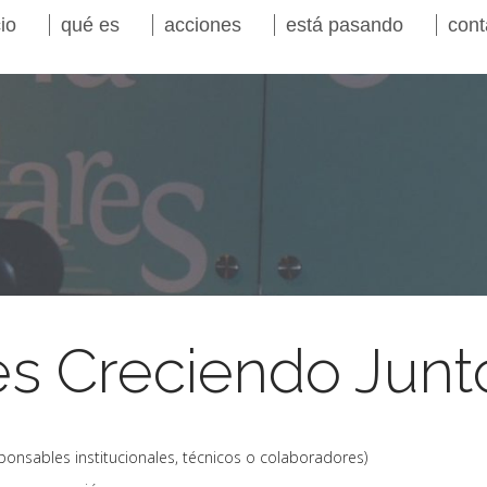
cio
qué es
acciones
está pasando
cont
s Creciendo Junt
onsables institucionales, técnicos o colaboradores)