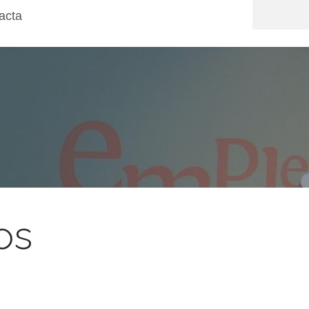
acta
os